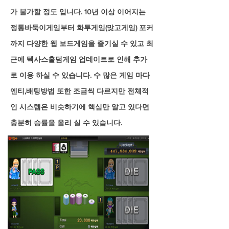
가 불가할 정도 입니다. 10년 이상 이어지는
정통바둑이게임부터 화투게임(맞고게임) 포커
까지 다양한 웹 보드게임을 즐기실 수 있고 최
근에 텍사스홀덤게임 업데이트로 인해 추가
로 이용 하실 수 있습니다. 수 많은 게임 마다
엔티,배팅방법 또한 조금씩 다르지만 전체적
인 시스템은 비슷하기에 핵심만 알고 있다면
충분히 승률을 올리 실 수 있습니다.