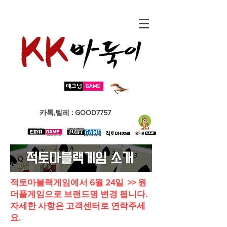
​카톡,텔레 : GOOD7757
적토마블랙게임에서 6월 24일 >> 원
더풀게임으로 브랜드명 변경 됩니다.
자세한 사항은 고객센터로 연락주세
요.