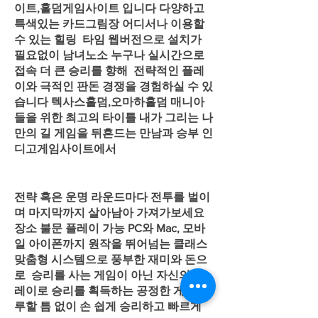
이트,홀덤게임사이트 입니다 다양하고
특색있는 카드그림장 어디서나 이용할
수 있는 힐링 타임 웹버전으로 설치가
필요없이 남녀노소 누구나 실시간으로
접속 더 큰 승리를 향해 전략적인 플레
이와 극적인 판돈 경쟁을 경험하실 수 있
습니다 텍사스홀덤,오마하홀덤 매니아
들을 위한 최고의 타이틀 내가 그리는 나
만의 길 게임을 뒤흔드는 만남과 승부 인
디고게임사이트에서
전략 혹은 운명 라운드마다 전투를 벌이
며 마지막까지 살아남아 가져가보세요
장소 불문 플레이 가능 PC와 Mac, 모바
일 아이폰까지 원작을 뛰어넘는 클래스
맞춤형 시스템으로 풍부한 재미와 돈으
로 승리를 사는 게임이 아닌 자신의 플
레이로 승리를 획득하는 공정한 게임 지
루할 틈 없이 손 쉽게 승리하고 빠르게